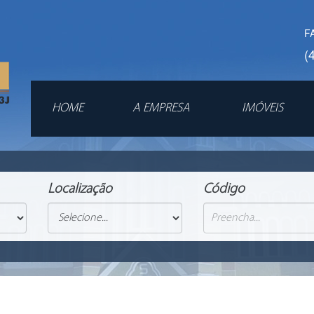
F
(
HOME
A EMPRESA
IMÓVEIS
Localização
Código